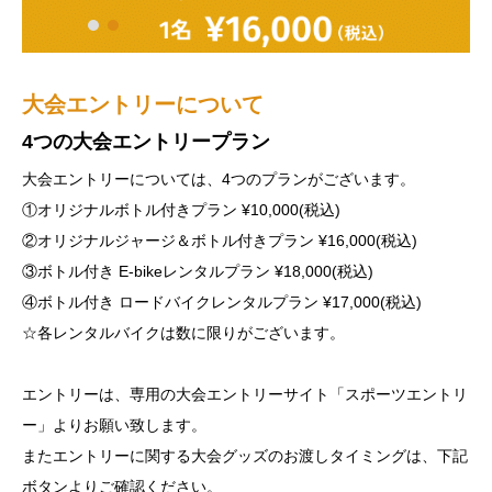
大会エントリーについて
大会規約
新型コロナ対策
4つの大会エントリープラン
HUB22への参加要件や注意事項について
新型コロナウイルス感染症対策について
大会エントリーについては、4つのプランがございます。
エントリーご希望の方は、大会規約をよくお読みになられてから
HUB22では、新型コロナウイルス感染症対策として、皆様に安
①オリジナルボトル付きプラン ¥10,000(税込)
エントリーをお願い致します。
心・安全に大会に参加していただく為、事前検温や消毒、走行時
②オリジナルジャージ＆ボトル付きプラン ¥16,000(税込)
大会規約については、下記ボタンよりご確認ください。
以外のマスク着用等をお願いしております。
③ボトル付き E-bikeレンタルプラン ¥18,000(税込)
詳しくは下記ボタンよりご確認ください。
④ボトル付き ロードバイクレンタルプラン ¥17,000(税込)
大会規約はこちら
☆各レンタルバイクは数に限りがございます。
新型コロナ対策について
エントリーは、専用の大会エントリーサイト「スポーツエントリ
ー」よりお願い致します。
またエントリーに関する大会グッズのお渡しタイミングは、下記
ボタンよりご確認ください。